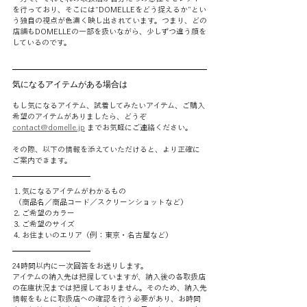
を行っており、そこには“DOMELLEをどう捉えるか”とい
う独自の視点が色濃く映し出されています。つまり、どの
店舗もDOMELLEの一部を扱いながら、少しずつ違う顔を
しているのです。
気になるアイテムがある場合は
もし気になるアイテム、試着してみたいアイテム、ご購入
希望のアイテムがありましたら、どうぞ 
contact@domelle.jp
 までお気軽にご連絡ください。
その際、以下の情報を添えていただけると、より正確に
ご案内できます。
⒈ 気になるアイテムがわかるもの
 （商品名／商品コード／スクリーンショットなど）
⒉ ご希望のカラー
⒊ ご希望のサイズ
⒋ お住まいのエリア（例：東京・名古屋など）
24時間以内に一次回答をお送りします。
アイテムの納入先は把握していますが、納入後の各取扱店
の在庫状況までは把握しておりません。そのため、納入先
情報をもとに取扱店への確認を行う必要があり、お時間