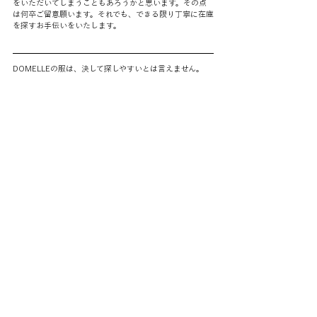
をいただいてしまうこともあろうかと思います。その点
は何卒ご留意願います。それでも、できる限り丁寧に在庫
を探すお手伝いをいたします。
DOMELLEの服は、決して探しやすいとは言えません。
それでも探してくださる方がいることが、私たちの何より
の励みです。
数ではなく、想いの届く服を——そんな願いを胸に、こ
れからも誠実にものづくりを続けていきます。
今後とも、DOMELLEをご愛顧くださいますよう、よろし
くお願い申し上げます。
お問い合わせ先: 
contact@domelle.jp
———
DOMELLE is a womenswear brand from Tokyo 
creating quietly modern designs built on refined 
materials, balanced proportions, and a calm, 
confident aesthetic.
＜JOURNAL一覧＞