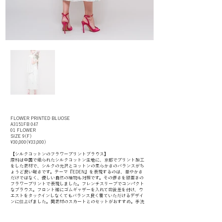
FLOWER PRINTED BLUOSE
A3151FB 047
01 FLOWER
SIZE 9(F)
¥30,000(¥33,000)
【シルクコットンのフラワープリントブラウス】
原料は中国で織られたシルクコットン生地に、京都でプリント加工
をした素材で、シルクの光沢とコットンの柔らかさのバランスがち
ょうど良い軽さです。テーマ『EDEN』を表現するのは、華やかさ
だけではなく、優しい自然の植物も対照です。その儚さを線画きの
フラワープリントで表現しました。フレンチスリーブでコンパクト
なブラウス。フロント裾にゴムギャザーを入れて前後差を付け、ウ
エストをタックインしなくてもバランス良く着ていただけるデザイ
ンに仕上げました。同素材のスカートとのセットがおすすめ。手洗
い可能予定です。
FLOWER PRINTED SKIRT