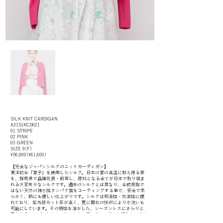
SILK KNIT CARDIGAN
A3151KCD021
01 STRIPE
02 PINK
03 GREEN
SIZE 9(F)
¥56,000(¥61,600)
【完全なジャパンシルクのニットカーディガン】
東洋紡糸「夏子」を使用したシルク。日本の夏の高温に耐え得る蚕
を、群馬県で品種改良・飼育し、原料となる全てが日本で取り組ま
れる大変希少なシルクです。通常のシルクとは異なり、合成樹脂で
はない天然の疎水性タンパク質をコーティングする事で、安全で柔
らかく、肌にも優しい仕上がりです。シルクは吸湿性・放湿性に優
れており、紫外線カット率が高く、更に同社の技術により水洗いも
可能にしています。その特性を活かした、シーズンレスにさらりと
着られるシンプルなクルーネックカーディガン。ガータ編みという立
体的な編み地で縫い目のない特殊な技法で作られています。