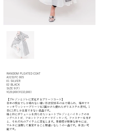
RANDOM PLEATED COAT
A3151FC 005
01 SILVER
02 BLACK
SIZE 9(F)
¥120,000(¥132,000)
【ブルゾンとジレに変化するプリーツコート】
日本の桐生でしか織れない細い形状記憶系の糸で織られ、福井でキ
ャッチワッシャープリーツを2回かけた優れたポリエステル素材。1
日に1反しか生産できない逸品です。
袖と衿にボリュームを持たせたショートブルゾンとハイネックのロ
ングベストが、フロントファスナーでドッキング。ファスナーを外す
と、それぞれのアイテムに変化します。季節感が曖昧な昨今には、
マルチに活躍して重宝すること間違いなし！の一品です。手洗い可
能です。
COTTON SHIRT WITH TIE