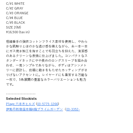
C/#1 WHITE
C/#2 GRAY
C/#3 ORANGE
C/#4 BLUE
C/#5 BLACK
SIZE 2(M)
¥16,500 (tax in)
極細番手の強撚コットンフライス素材を使用し、やわら
かな肌触りとほのかな透け感を備えながら、糸一本一本
にガス焼き加工を施すことで毛羽立ちを抑えた、清潔感
のあるクリーンな表情に仕上げました。コンパクトなス
タンダードネックにやや長めのロングスリーブを組み合
わせ、一見シンプルでありながら、ボディはアシンメト
リーに設計し、前裾に動きをもたせたカッティングがさ
りげないアクセントに。レイヤードにも重宝する万能な
一枚で、5色展開の豊富なカラーバリエーションも魅力
です。
--------------------
Selected Stockists
Plage 六本木ヒルズ
 (
03-5775-1266
) 
伊勢丹新宿店本館4階プライムガーデン
（
03-3352-
1111
）
※在庫状況は変動致しますので、ご来店前に店舗へ直接
お問い合わせください。