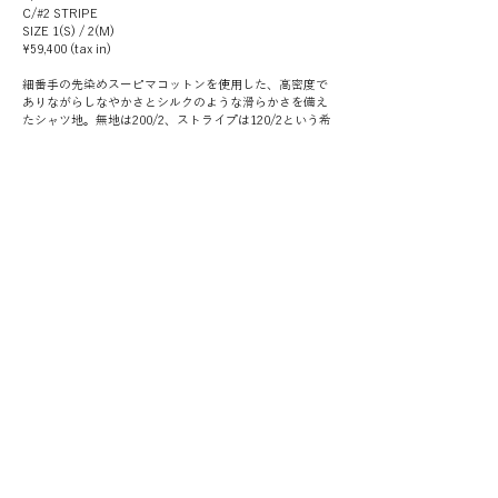
C/#2 STRIPE
SIZE 1(S) / 2(M)
¥59,400 (tax in)
細番手の先染めスーピマコットンを使用した、高密度で
ありながらしなやかさとシルクのような滑らかさを備え
たシャツ地。無地は200/2、ストライプは120/2という希
少性の高い素材です。メンズドレスシャツを思わせる細
かな巻き縫いや白蝶貝ボタンなど本格的な仕立てをベー
スに、ビッグシルエットで遊び心を加えました。イタリ
ア素材のタイリボン付きで、カシュクール風のボタンア
レンジも可能。袖は生地の地の目を巧みに使った切り替
えにより、自然な丸みと立体感を表現した、新しいスタ
ンダードシャツです。
WOOL BLEND VOILE PANTS
A3161FP 052
C/#1 IVORY
C/#2 BLACK
C/#3 STRIPE
SIZE 1(S) / 2(M) / 3(L)
¥49,500 (tax in)
日本有数の織物産地・尾州で織られた、強撚ウールとポ
リエステルをブレンドしたボイル素材を使用。サマーウ
ールならではのドライな肌触りと軽やかな着心地に加
え、手洗い可能なセルフケア性も備えています。ウエス