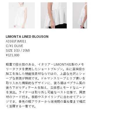
LIMONTA LINED BLOUSON
A3161FJM011
C/#1 OLIVE
SIZE 1(S) / 2(M)
¥121,000
軽量で撥水性のある、イタリア・LIMONTA社製のメモ
リータフタを使用したショートブルゾン。糸に直接撥水
加工を施した機能性素材ならではの、上品な光沢とシャ
ープな表情が特徴です。ドルマンスリーブとリブ使いを
取り入れた構築的なデザインに、後ろ裾はペプラム風の
後ろ下がりディテールを加え、立体感とモードなムード
を演出。ライナーは取り外し可能なベスト仕様で、同素
材のフード付き。季節やスタイリングに合わせてアレン
ジでき、春先の軽アウターから端境期の重ね着まで幅広
く活躍する一着です。
--------------------
Selected Stockists
martinique 日本橋
（
03-6262-3238
）
※在庫状況は変動致しますので、ご来店前に店舗へ直接