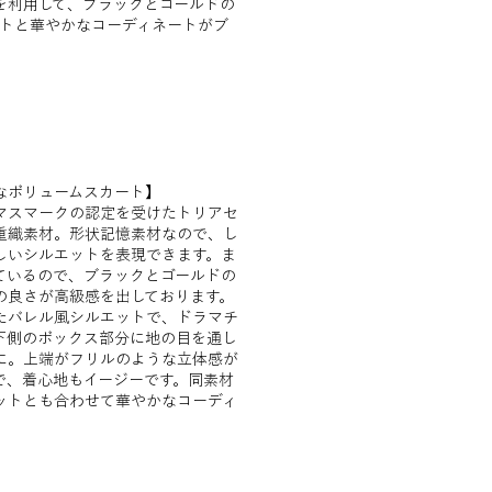
を利用して、ブラックとゴールドの
ートと華やかなコーディネートがブ
なボリュームスカート】
マスマークの認定を受けたトリアセ
重織素材。形状記憶素材なので、し
しいシルエットを表現できます。ま
ているので、ブラックとゴールドの
の良さが高級感を出しております。
たバレル風シルエットで、ドラマチ
下側のボックス部分に地の目を通し
に。上端がフリルのような立体感が
で、着心地もイージーです。同素材
ットとも合わせて華やかなコーディ