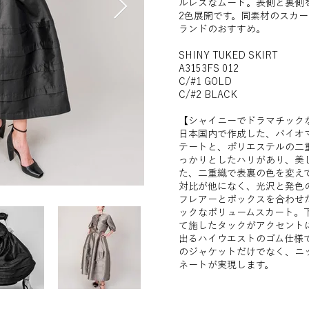
ルレスなムード。表側と裏側
2色展開です。同素材のスカ
ランドのおすすめ。
SHINY TUKED SKIRT
A3153FS 012
C/#1 GOLD
C/#2 BLACK
【シャイニーでドラマチック
日本国内で作成した、バイオ
テートと、ポリエステルの二
っかりとしたハリがあり、美
た、二重織で表裏の色を変え
対比が他になく、光沢と発色
フレアーとボックスを合わせ
ックなボリュームスカート。
て施したタックがアクセント
出るハイウエストのゴム仕様
のジャケットだけでなく、ニ
ネートが実現します。