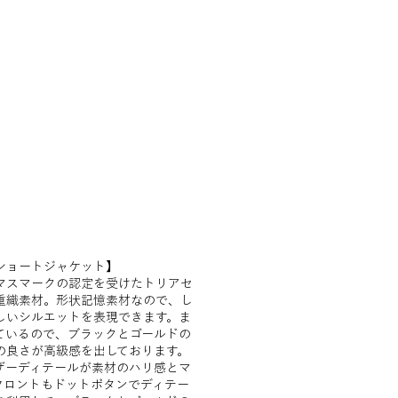
ショートジャケット】
マスマークの認定を受けたトリアセ
重織素材。形状記憶素材なので、し
しいシルエットを表現できます。ま
ているので、ブラックとゴールドの
の良さが高級感を出しております。
ザーディテールが素材のハリ感とマ
フロントもドットボタンでディテー