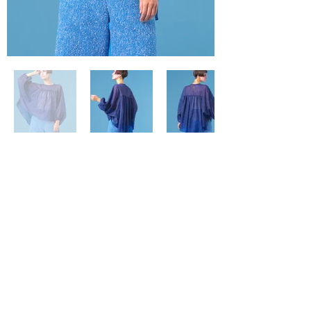
商品詳細と取扱い店舗は
こちら
【翼をまとうようなシアーショートブラウス】
AIRY VOLUME BLOUSE
A3141FB 023
IVORY
D.BLUE
SIZE 9(F)
¥42,000(¥46,200税込)