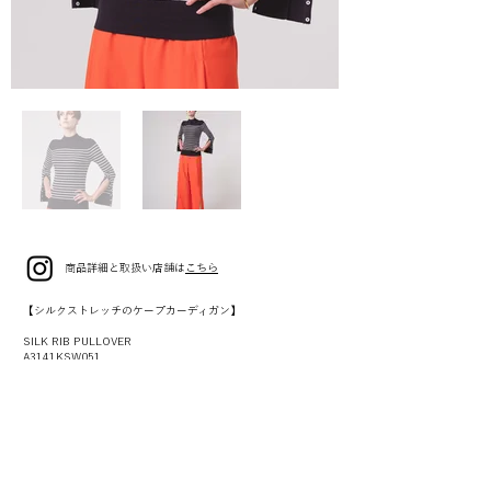
商品詳細と取扱い店舗は
こちら
【シルクストレッチのケープカーディガン】
SILK RIB PULLOVER
A3141KSW051
IVORY
MINT
BORDER
SIZE 9(F)
¥54,000 (¥59,400税込)
【しなやか素材のイージーワイドパンツ】