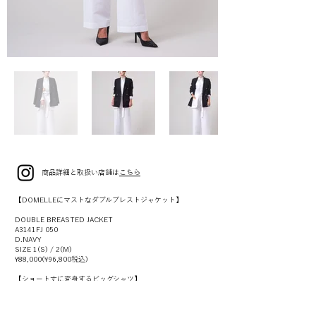
商品詳細と取扱い店舗は
こちら
【DOMELLEにマストなダブルブレストジャケット】
DOUBLE BREASTED JACKET
A3141FJ 050
D.NAVY
SIZE 1(S) / 2(M)
¥88,000(¥96,800税込)
【ショート丈に変身するビッグシャツ】
200/2 DETACHABLE SHIRT
A3141FB 026