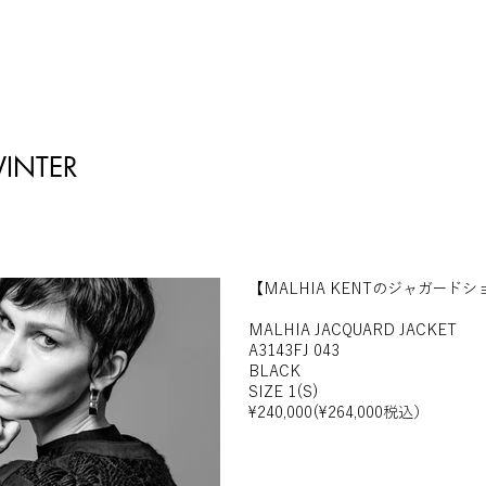
INTER
【MALHIA KENTのジャガード
MALHIA JACQUARD JACKET
A3143FJ 043
BLACK
SIZE 1(S)
¥240,000(¥264,000税込）